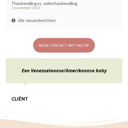
Thuisbevalling vs. ziekenhuisbevalling
3 november 2019
Alle nieuwsberichten
NEEM CONTACT MET MIJ OP
Een Venezuelaanse/Amerikaanse baby
The single lady
CLIËNT
CLIËNT