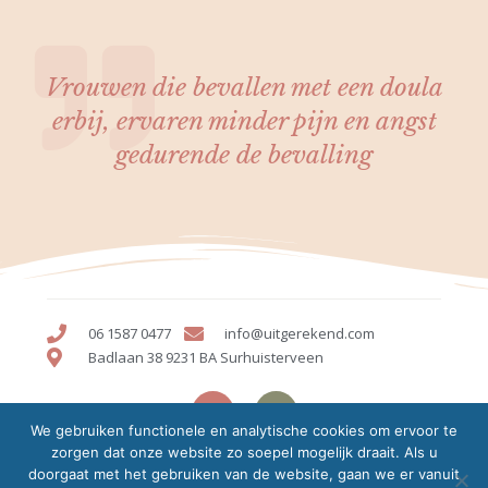
Vrouwen die bevallen met een doula
erbij, ervaren minder pijn en angst
gedurende de bevalling
06 1587 0477
info@uitgerekend.com
Badlaan 38 9231 BA Surhuisterveen
We gebruiken functionele en analytische cookies om ervoor te
zorgen dat onze website zo soepel mogelijk draait. Als u
© Alle rechten onder voorbehoud |
Privacyverklaring
doorgaat met het gebruiken van de website, gaan we er vanuit